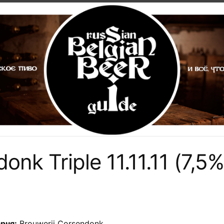
onk Triple 11.11.11 (7,5%
рня:
Brouwerij Corsendonk