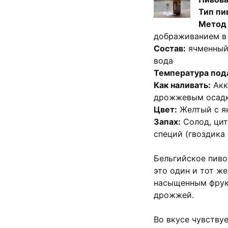
Тип пи
Метод 
дображиванием в
Состав:
ячменный 
вода
Температура под
Как наливать:
Акку
дрожжевым осадк
Цвет:
Желтый с я
Запах:
Солод, цит
специй (гвоздика
Бельгийское пиво
это один и тот же
насыщенным фрук
дрожжей.
Во вкусе чувствуе