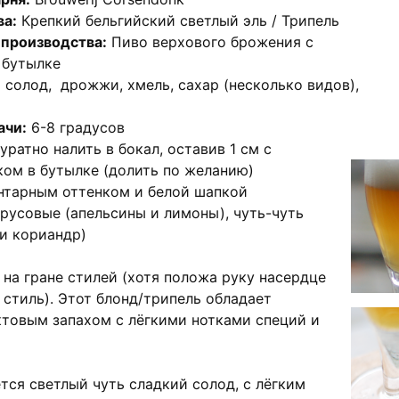
ва:
Крепкий бельгийский светлый эль / Трипель
производства:
Пиво верхового брожения с
 бутылке
солод, дрожжи, хмель, сахар (несколько видов),
ачи:
6-8 градусов
ратно налить в бокал, оставив 1 см с
ом в бутылке (долить по желанию)
нтарным оттенком и белой шапкой
русовые (апельсины и лимоны), чуть-чуть
 и кориандр)
 на гране стилей (хотя положа руку насердце
 стиль). Этот блонд/трипель обладает
товым запахом с лёгкими нотками специй и
тся светлый чуть сладкий солод, с лёгким