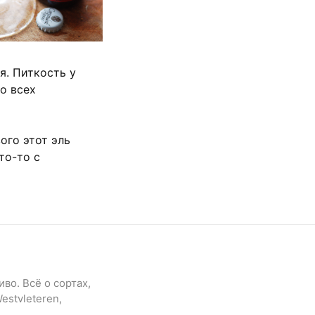
я. Питкость у
о всех
ого этот эль
то-то с
во. Всё о сортах,
estvleteren,