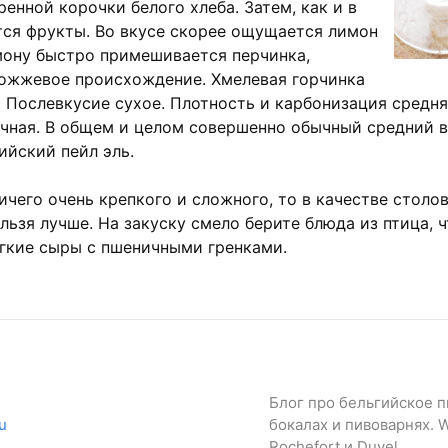
енной корочки белого хлеба. Затем, как и в
тся фрукты. Во вкусе скорее ощущается лимон
имону быстро примешивается перчинка,
ожжевое происхождение. Хмелевая горчинка
. Послевкусие сухое. Плотность и карбонизация средня
ичная. В общем и целом совершенно обычный средний в
ийский пейл эль.
ичего очень крепкого и сложного, то в качестве столов
льзя лучше. На закуску смело берите блюда из птица, ч
гкие сыры с пшеничными гренками.
Блог про бельгийское пи
u
бокалах и пивоварнях. W
Rochefort и Duvel.