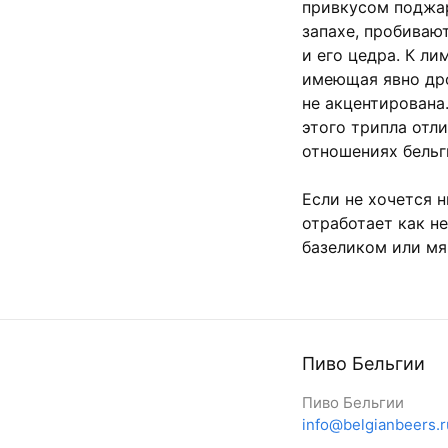
привкусом поджар
запахе, пробиваю
и его цедра. К л
имеющая явно др
не акцентирована
этого трипла отл
отношениях бельг
Если не хочется н
отработает как не
базеликом или мя
Пиво Бельгии
Пиво Бельгии
info@belgianbeers.r