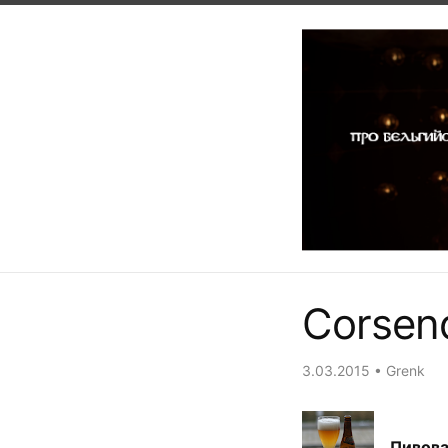
Corsend
3.03.2015
•
Grenk
Пивова