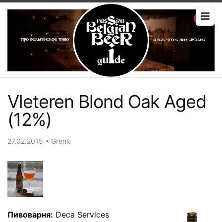
Vleteren Blond Oak Aged
(12%)
27.02.2015
•
Grenk
Пивоварня:
Deca Services